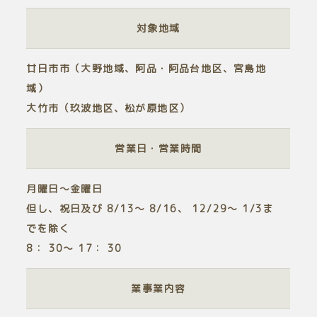
対象地域
廿日市市（大野地域、阿品・阿品台地区、宮島地
域）
大竹市（玖波地区、松が原地区）
営業日・営業時間
月曜日～金曜日
但し、祝日及び
8/13
～
8/16
、
12/29
～
1/3
ま
でを除く
8：
30
～
17
：
30
業事業内容