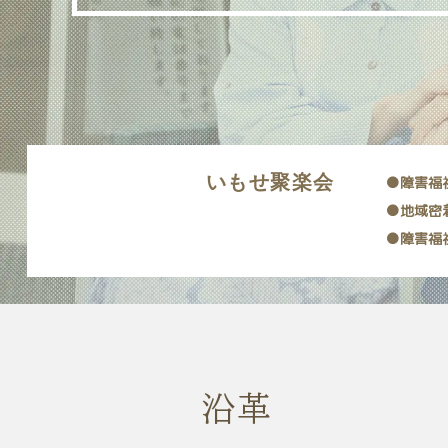
いもせ聚楽会
●障害福
●地域密
●障害福祉
沿革